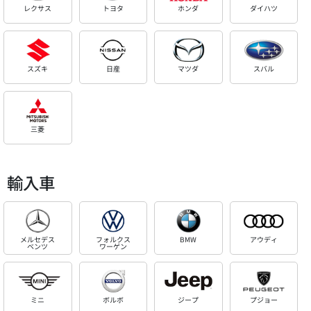
レクサス
トヨタ
ホンダ
ダイハツ
スズキ
日産
マツダ
スバル
三菱
輸入車
メルセデス
フォルクス
BMW
アウディ
ベンツ
ワーゲン
ミニ
ボルボ
ジープ
プジョー