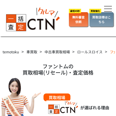
無料審査
買取店様はこ
依頼
ちら
>
>
>
>
temotoku
車買取
中古車買取相場
ロールスロイス
ファ
ファントムの
買取相場(リセール)・査定価格
買取相場
が選ばれる理由