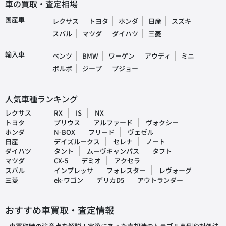
車の買取・査定相場
国産車
レクサス
トヨタ
ホンダ
日産
スズキ
スバル
マツダ
ダイハツ
三菱
輸入車
ベンツ
BMW
ワーゲン
アウディ
ミニ
ボルボ
ジープ
プジョー
人気車種ランキング
レクサス
RX
IS
NX
トヨタ
プリウス
アルファード
ヴォクシー
ホンダ
N-BOX
フリード
ヴェゼル
日産
デイズルークス
セレナ
ノート
ダイハツ
タント
ムーヴキャンパス
タフト
マツダ
CX-5
デミオ
アクセラ
スバル
インプレッサ
フォレスター
レヴォーグ
三菱
ek-ワゴン
デリカD5
アウトランダー
おすすめ車買取・査定情報