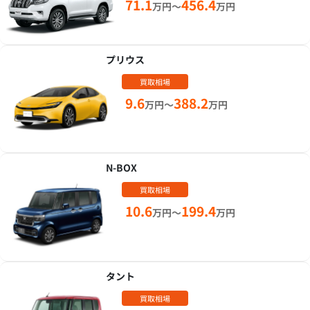
71.1
456.4
万円～
万円
プリウス
買取相場
9.6
388.2
万円～
万円
N-BOX
買取相場
10.6
199.4
万円～
万円
タント
買取相場