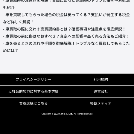
- 車買取時の注意点を解説！実際にあった売却時のトラブル事例や対処法
も紹介
- 車を買取してもらった場合の税金は戻ってくる？支払いが発生する税金
など詳しく解説！
- 車買取の際に交わす売買契約書とは？確認事項や注意点を徹底解説！
- 車買取の前に傷はなおすべき？査定への影響や高く売る方法もご紹介！
- 車を売るときの流れや手順を徹底解説！トラブルなく買取してもらうた
めには？
プライバシーポリシー
利用規約
反社会的勢力に対する基本方針
運営会社
買取店様はこちら
掲載メディア
Copyright
© 2023 CTN Co., Ltd.
. All Rights Reserved