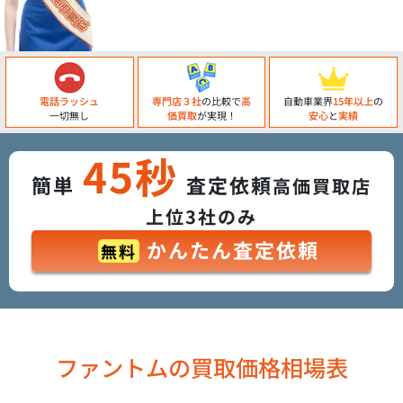
電話ラッシュ
専門店３社
の比較で
高
自動車業界
15年以上
の
一切無し
価買取
が実現！
安心
と
実績
45秒
簡単
査定依頼
高価買取店
上位3社のみ
かんたん査定依頼
無料
ファントムの買取価格相場表