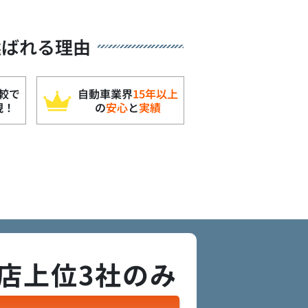
選ばれる理由
較で
自動車業界
15年以上
現！
の
安心
と
実績
店上位3社のみ