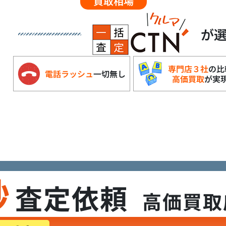
買取相場
が
専門店３社
の比
電話ラッシュ
一切無し
高価買取
が実
秒
査定依頼
高価買取