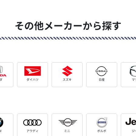
その他メーカーから探す
ダ
ダイハツ
スズキ
日産
マ
W
アウディ
ミニ
ボルボ
ジ