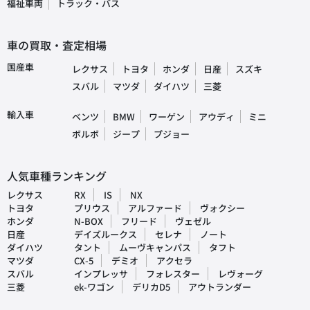
福祉車両
トラック・バス
車の買取・査定相場
国産車
レクサス
トヨタ
ホンダ
日産
スズキ
スバル
マツダ
ダイハツ
三菱
輸入車
ベンツ
BMW
ワーゲン
アウディ
ミニ
ボルボ
ジープ
プジョー
人気車種ランキング
レクサス
RX
IS
NX
トヨタ
プリウス
アルファード
ヴォクシー
ホンダ
N-BOX
フリード
ヴェゼル
日産
デイズルークス
セレナ
ノート
ダイハツ
タント
ムーヴキャンパス
タフト
マツダ
CX-5
デミオ
アクセラ
スバル
インプレッサ
フォレスター
レヴォーグ
三菱
ek-ワゴン
デリカD5
アウトランダー