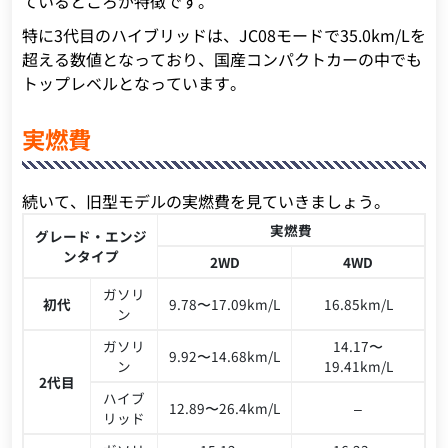
ているところが特徴です。
特に3代目のハイブリッドは、JC08モードで35.0km/Lを
超える数値となっており、国産コンパクトカーの中でも
トップレベルとなっています。
実燃費
続いて、旧型モデルの実燃費を見ていきましょう。
実燃費
グレード・エンジ
ンタイプ
2WD
4WD
ガソリ
初代
9.78〜17.09km/L
16.85km/L
ン
ガソリ
14.17〜
9.92〜14.68km/L
ン
19.41km/L
2代目
ハイブ
12.89〜26.4km/L
–
リッド