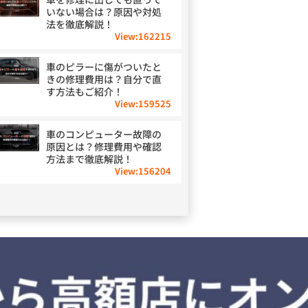
いない場合は？原因や対処
法を徹底解説！
View:
162215
車のピラーに傷がついたと
きの修理費用は？自分で直
す方法もご紹介！
View:
159525
車のコンピューター故障の
原因とは？修理費用や確認
方法まで徹底解説！
View:
156204