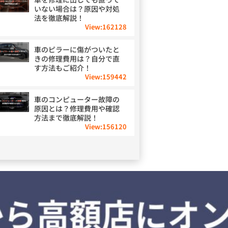
いない場合は？原因や対処
法を徹底解説！
View:
162128
車のピラーに傷がついたと
きの修理費用は？自分で直
す方法もご紹介！
View:
159442
車のコンピューター故障の
原因とは？修理費用や確認
方法まで徹底解説！
View:
156120