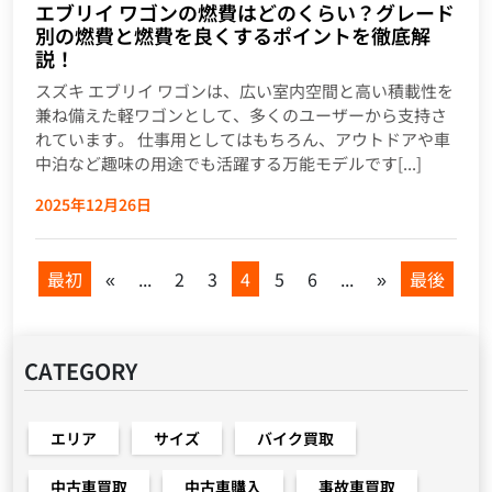
エブリイ ワゴンの燃費はどのくらい？グレード
別の燃費と燃費を良くするポイントを徹底解
説！
スズキ エブリイ ワゴンは、広い室内空間と高い積載性を
兼ね備えた軽ワゴンとして、多くのユーザーから支持さ
れています。 仕事用としてはもちろん、アウトドアや車
中泊など趣味の用途でも活躍する万能モデルです[...]
2025年12月26日
最初
«
...
2
3
4
5
6
...
»
最後
CATEGORY
エリア
サイズ
バイク買取
中古車買取
中古車購入
事故車買取