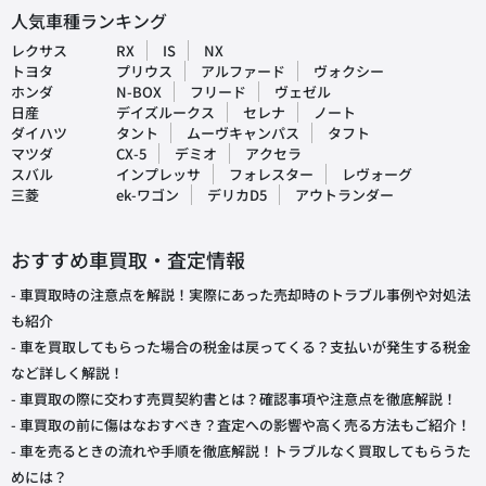
人気車種ランキング
レクサス
RX
IS
NX
トヨタ
プリウス
アルファード
ヴォクシー
ホンダ
N-BOX
フリード
ヴェゼル
日産
デイズルークス
セレナ
ノート
ダイハツ
タント
ムーヴキャンパス
タフト
マツダ
CX-5
デミオ
アクセラ
スバル
インプレッサ
フォレスター
レヴォーグ
三菱
ek-ワゴン
デリカD5
アウトランダー
おすすめ車買取・査定情報
- 車買取時の注意点を解説！実際にあった売却時のトラブル事例や対処法
も紹介
- 車を買取してもらった場合の税金は戻ってくる？支払いが発生する税金
など詳しく解説！
- 車買取の際に交わす売買契約書とは？確認事項や注意点を徹底解説！
- 車買取の前に傷はなおすべき？査定への影響や高く売る方法もご紹介！
- 車を売るときの流れや手順を徹底解説！トラブルなく買取してもらうた
めには？