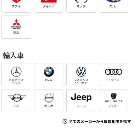
スズキ
ダイハツ
マツダ
スバル
三菱
輸入車
メルセデス
BMW
フォルクス
アウディ
ベンツ
ワーゲン
ミニ
ボルボ
ジープ
プジョー
全てのメーカーから買取相場を探す