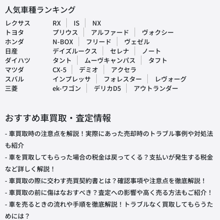
人気車種ランキング
レクサス
RX
IS
NX
トヨタ
プリウス
アルファード
ヴォクシー
ホンダ
N-BOX
フリード
ヴェゼル
日産
デイズルークス
セレナ
ノート
ダイハツ
タント
ムーヴキャンパス
タフト
マツダ
CX-5
デミオ
アクセラ
スバル
インプレッサ
フォレスター
レヴォーグ
三菱
ek-ワゴン
デリカD5
アウトランダー
おすすめ車買取・査定情報
- 車買取時の注意点を解説！実際にあった売却時のトラブル事例や対処法
も紹介
- 車を買取してもらった場合の税金は戻ってくる？支払いが発生する税金
など詳しく解説！
- 車買取の際に交わす売買契約書とは？確認事項や注意点を徹底解説！
- 車買取の前に傷はなおすべき？査定への影響や高く売る方法もご紹介！
- 車を売るときの流れや手順を徹底解説！トラブルなく買取してもらうた
めには？