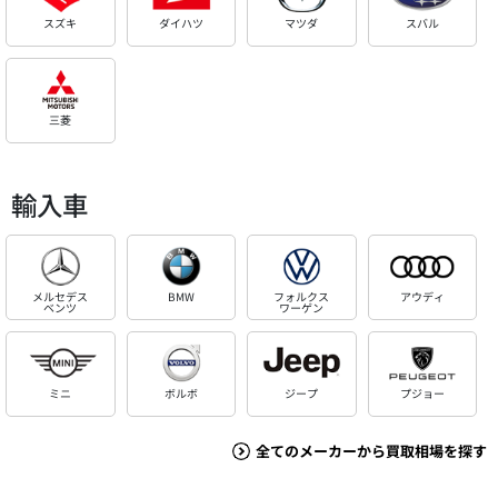
スズキ
ダイハツ
マツダ
スバル
三菱
輸入車
メルセデス
BMW
フォルクス
アウディ
ベンツ
ワーゲン
ミニ
ボルボ
ジープ
プジョー
全てのメーカーから買取相場を探す