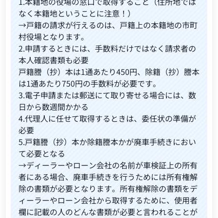
1.本籍地の役場の窓口で取得すること（住所地では
なく本籍地ということに注意！）
→戸籍の請求が行えるのは、戸籍上の本籍地の市町
村役場となります。
2.申請するときには、手数料だけではなく請求者の
本人確認書類も必要
戸籍謄（抄）本は1通あたり450円、除籍（抄）謄本
は1通あたり750円の手数料が必要です。
3.電子申請または郵送にて取り寄せる場合には、数
日から数週間かかる
4.代理人に任せて取得するときは、委任状の準備が
必要
5.戸籍謄（抄）本か除籍謄本かが廃車手続きにおい
て必要となる
→ディーラーやローン会社の名前が車検証上の所有
者にある場合、廃車手続きを行うためには所有権解
除の書類が必要となります。所有権解除の書類をデ
ィーラーやローン会社から取得するために、使用者
欄に記載の人のどんな書類が必要と言われることが