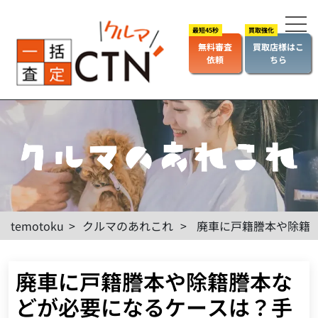
無料審査
買取店様はこ
依頼
ちら
temotoku
>
クルマのあれこれ
>
廃車に戸籍謄本や除籍
廃車に戸籍謄本や除籍謄本な
どが必要になるケースは？手