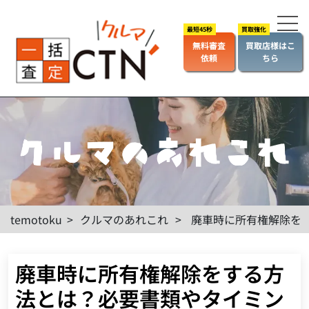
無料審査
買取店様はこ
依頼
ちら
temotoku
>
クルマのあれこれ
>
廃車時に所有権解除を
廃車時に所有権解除をする方
法とは？必要書類やタイミン